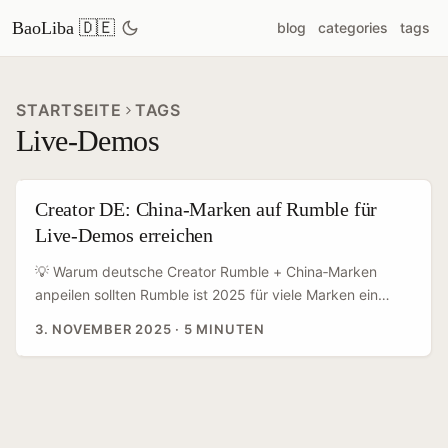
BaoLiba 🇩🇪
blog
categories
tags
STARTSEITE
TAGS
Live‑Demos
Creator DE: China‑Marken auf Rumble für
Live‑Demos erreichen
💡 Warum deutsche Creator Rumble + China‑Marken
anpeilen sollten Rumble ist 2025 für viele Marken ein
wachsender Kanal: weniger Lärm als TikTok, gutes
3. NOVEMBER 2025
·
5 MINUTEN
Discovery‑Potential und ein Publikum, das bereit ist,
längere Demo‑Formate zu konsumieren. Für China‑Marken
— viele stark export‑ und e‑commerce‑orientiert — sind
solche Live‑Demos besonders attraktiv, weil sie Produkte
visuell erklären und direkt Conversions (Cross‑border