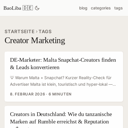
BaoLiba 🇩🇪
blog
categories
tags
STARTSEITE
TAGS
Creator Marketing
DE-Marketer: Malta Snapchat-Creators finden
& Leads konvertieren
💡 Warum Malta + Snapchat? Kurzer Reality-Check für
Advertiser Malta ist klein, touristisch und hyper‑lokal —
perfekte Bedingungen für Creator‑Powered Social
8. FEBRUAR 2026
·
6 MINUTEN
Commerce, wenn du weißt, wie man die richtigen Leute
findet. Snapchat wird international oft unterschätzt, liefert
aber starke Engagement‑Signale bei Gen Z:
Creators in Deutschland: Wie du tanzanische
Plattformdaten aus 2024–2025 zeigen, dass Snap seine
Marken auf Rumble erreichst & Reputation
Creator‑Aktivität deutlich ausgebaut hat —