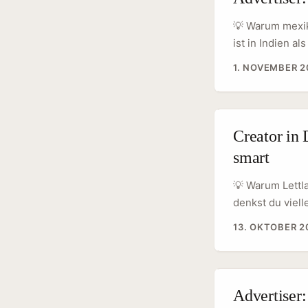
💡 Warum mexik
ist in Indien a
nutzen ähnlich
1. NOVEMBER 2
Actions. Wenn 
Smart-Wearables
starke Mobile-
Nutzer wollen A
Creator in
Sellouts) oder
smart
genau das wills
Conversion. ...
💡 Warum Lettl
denkst du viell
Affiliate-Deals
13. OKTOBER 2
moderat, und p
DAX‑Brands. Zw
(siehe Marktpl
kosteneffizient
Advertiser