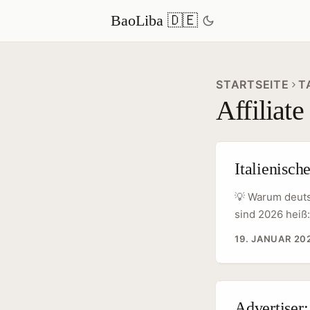
BaoLiba 🇩🇪
STARTSEITE
T
Affiliat
Italienisch
💡 Warum deutsc
sind 2026 heiß:
Social‑First‑Ma
19. JANUAR 20
Plattformen wi
Formate, die b
weißt, wie du M
Advertiser