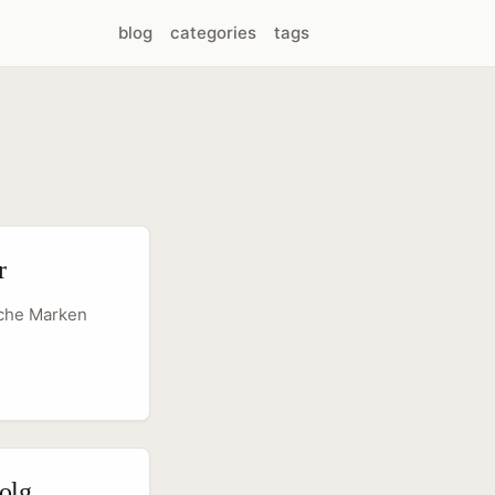
blog
categories
tags
r
sche Marken
kaufen.
eten native
 — wenn du
olg