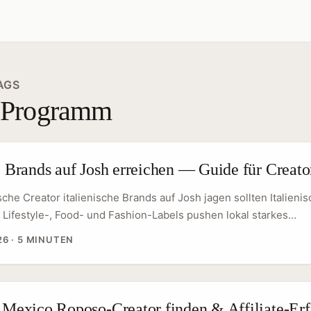
AGS
e Programm
e Brands auf Josh erreichen — Guide für Creato
he Creator italienische Brands auf Josh jagen sollten Italieni
 Lifestyle-, Food- und Fashion-Labels pushen lokal starkes
rketing und suchen Creator, die authentisch in kurzen Clips ver
26
·
5 MINUTEN
e Josh (Kurzvideo-App mit wachsender User‑Basis in Europa) bi
esonders gut für Affiliate-Produktempfehlungen funktionieren
arken erreichst und Vertrauen aufbaust. ...
: Mexico Roposo-Creator finden & Affiliate-Erf