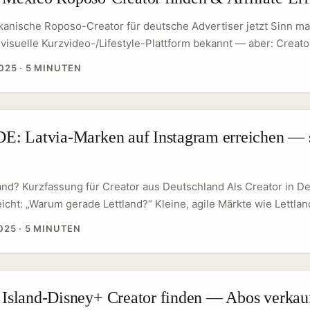
anische Roposo-Creator für deutsche Advertiser jetzt Sinn 
ls visuelle Kurzvideo-/Lifestyle-Plattform bekannt — aber: Creat
e Short-Form-Formate, Cross-Posting-Strategien und affiliate-r
025
·
5 MINUTEN
du in Deutschland Produkte mit globaler Nachfrage (Mode, Beaut
) testest, lohnt sich der Blick nach Mexiko: große, kaufkräftig
First-Nutzung und oft bessere CPM/CPE als mature EU-Märkte. K
uthentizität + einfache Kaufwege. Influencer-Effekte wie bei Je
 DE: Latvia-Marken auf Instagram erreichen — 
 Tzuyu zeigen, dass ein überzeugender Post globale Verkäufe 
t du mit gezielten Roposo-Creators erreichen: Reichweite + di
and? Kurzfassung für Creator aus Deutschland Als Creator in D
eicht: „Warum gerade Lettland?“ Kleine, agile Märkte wie Lettlan
: Marken sind offen für Performance‑basierte Kooperationen, B
025
·
5 MINUTEN
ersönliche Ansprache wirkt — schnellere Entscheidungswege a
ischen 2022–2024 sind Werbekosten auf großen Plattformen 
atz-Beobachtungen von BeSeed), deshalb suchen viele KMU na
en Creator‑Partnerschaften statt teuren Paid‑Ads. ...
: Island-Disney+ Creator finden — Abos verkau