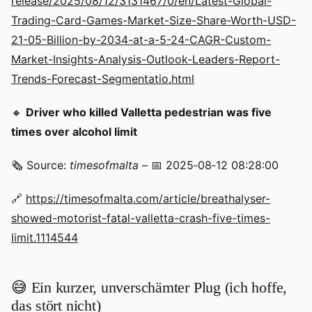
release/2025/08/12/3131467/0/en/Latest-Global-
Trading-Card-Games-Market-Size-Share-Worth-USD-
21-05-Billion-by-2034-at-a-5-24-CAGR-Custom-
Market-Insights-Analysis-Outlook-Leaders-Report-
Trends-Forecast-Segmentatio.html
🔸
Driver who killed Valletta pedestrian was five
times over alcohol limit
🗞️ Source:
timesofmalta
– 📅 2025‑08‑12 08:28:00
🔗
https://timesofmalta.com/article/breathalyser-
showed-motorist-fatal-valletta-crash-five-times-
limit.1114544
😅 Ein kurzer, unverschämter Plug (ich hoffe,
das stört nicht)