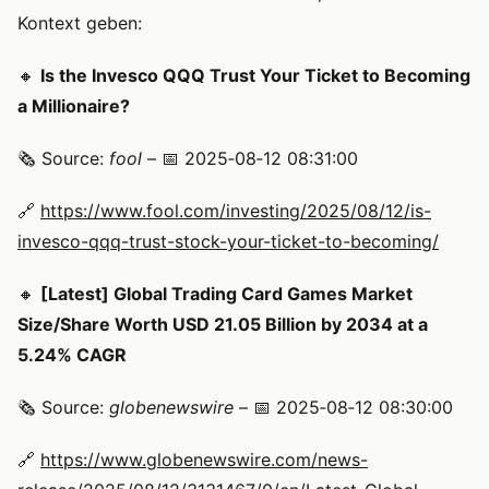
Kontext geben:
🔸
Is the Invesco QQQ Trust Your Ticket to Becoming
a Millionaire?
🗞️ Source:
fool
– 📅 2025‑08‑12 08:31:00
🔗
https://www.fool.com/investing/2025/08/12/is-
invesco-qqq-trust-stock-your-ticket-to-becoming/
🔸
[Latest] Global Trading Card Games Market
Size/Share Worth USD 21.05 Billion by 2034 at a
5.24% CAGR
🗞️ Source:
globenewswire
– 📅 2025‑08‑12 08:30:00
🔗
https://www.globenewswire.com/news-