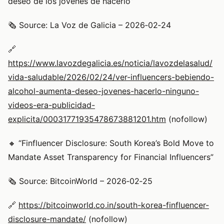
deseo de los jóvenes de hacerlo”
🗞️ Source: La Voz de Galicia – 2026‑02‑24
🔗
https://www.lavozdegalicia.es/noticia/lavozdelasalud/
vida-saludable/2026/02/24/ver-influencers-bebiendo-
alcohol-aumenta-deseo-jovenes-hacerlo-ninguno-
videos-era-publicidad-
explicita/00031771935478673881201.htm
(nofollow)
🔸 “Finfluencer Disclosure: South Korea’s Bold Move to
Mandate Asset Transparency for Financial Influencers”
🗞️ Source: BitcoinWorld – 2026‑02‑25
🔗
https://bitcoinworld.co.in/south-korea-finfluencer-
disclosure-mandate/
(nofollow)