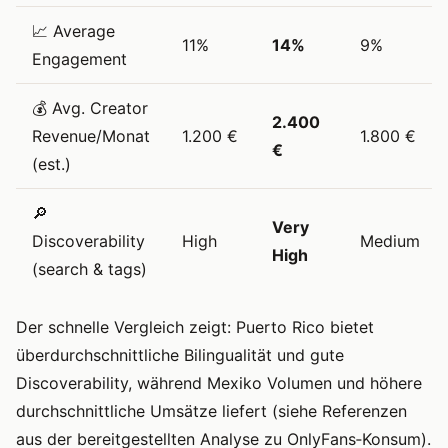
📈 Average
11%
14%
9%
Engagement
💰 Avg. Creator
2.400
Revenue/Monat
1.200 €
1.800 €
€
(est.)
🔎
Very
Discoverability
High
Medium
High
(search & tags)
Der schnelle Vergleich zeigt: Puerto Rico bietet
überdurchschnittliche Bilingualität und gute
Discoverability, während Mexiko Volumen und höhere
durchschnittliche Umsätze liefert (siehe Referenzen
aus der bereitgestellten Analyse zu OnlyFans‑Konsum).