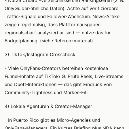
- Nutze Creator‑Verzeichnisse und Rankingseiten (z. B.
OnlyGuider‑ähnliche Daten). Achte auf verifizierbare
Traffic‑Signale und Follower‑Wachstum. News‑Artikel
zeigen regelmäßig, dass Plattformausgaben
regionalscharf analysierbar sind — nutze das für
Budgetplanung. (siehe Referenzmaterial).
3) TikTok/Instagram Crosscheck
- Viele OnlyFans‑Creators betreiben kostenlose
Funnel‑Inhalte auf TikTok/IG. Prüfe Reels, Live‑Streams
und Duett‑Interaktionen — das gibt Eindruck von
Community‑Tightness und Marken‑Fit.
4) Lokale Agenturen & Creator‑Manager
- In Puerto Rico gibt es Micro‑Agencies und
OnlyFans‑Managers. Ein kurzes Briefing plus NDA kann