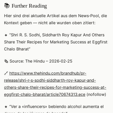
📚 Further Reading
Hier sind drei aktuelle Artikel aus dem News‑Pool, die
Kontext geben — nicht alle wurden oben zitiert:
🔸 “Shri R. S. Sodhi, Siddharth Roy Kapur And Others
Share Their Recipes for Marketing Success at Eggfirst
Chalo Bharat”
🗞️ Source: The Hindu – 2026‑02‑25
🔗
https://www.thehindu.com/brandhub/pr-
release/shri-r-s-sodhi-siddharth-roy-kapur-and-
others-share-their-recipes-for-marketing-success-at-
eggfirst-chalo-bharat/article70674313.ece
(nofollow)
🔸 “Ver a «influencers» bebiendo alcohol aumenta el