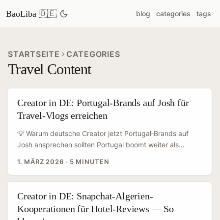
BaoLiba 🇩🇪
blog
categories
tags
STARTSEITE
CATEGORIES
Travel Content
Creator in DE: Portugal‑Brands auf Josh für
Travel‑Vlogs erreichen
💡 Warum deutsche Creator jetzt Portugal‑Brands auf
Josh ansprechen sollten Portugal boomt weiter als
Travel‑Set: Lissabon, Porto, die Algarveküste —
1. MÄRZ 2026
·
5 MINUTEN
touristische Marken bleiben hungrig nach authentischem,
nutzerzentriertem Content. Gleichzeitig suchen viele
kleinere und mittelgroße portugiesische Brands
Creator in DE: Snapchat-Algerien-
kosteneffiziente Wege, internationale Kund*innen zu
Kooperationen für Hotel-Reviews — So
erreichen. Josh (Short‑Form Video) ist in einzelnen