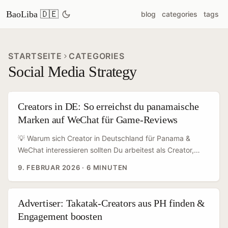
BaoLiba 🇩🇪
blog
categories
tags
STARTSEITE
CATEGORIES
Social Media Strategy
Creators in DE: So erreichst du panamaische
Marken auf WeChat für Game-Reviews
💡 Warum sich Creator in Deutschland für Panama &
WeChat interessieren sollten Du arbeitest als Creator,
testest Mobile-Games und willst neue Features vorab
9. FEBRUAR 2026
·
6 MINUTEN
reviewen? Dann ist das gezielte Ansprechen von
panamaischen Marken auf WeChat eine smarte Nische:
Panama hat eine wachsende Mobile- und Gaming-Szene
Advertiser: Takatak-Creators aus PH finden &
(regional Publisher, Payment-Gateways, lokale
Engagement boosten
Werbenetzwerke) — und viele Entscheidungsträger