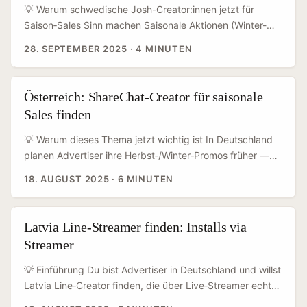
Conversation > Content zählt — ideal für Tiefe, Trust-
💡 Warum schwedische Josh-Creator:innen jetzt für
Building und direkte CTA-Performance via Streamer-
Saison‑Sales Sinn machen Saisonale Aktionen (Winter-
Promos. ...
Sales, Black Friday, Sommerdrops) leben von
28. SEPTEMBER 2025
·
4 MINUTEN
Authentizität und Timing. In Schweden gibt es eine aktive
Creator-Szene auf Plattformen wie Josh, die oft sehr
nischig, produktorientiert und kaufstark ist — besonders
Österreich: ShareChat-Creator für saisonale
in Kategorien wie Lifestyle, Outdoor, Design und Gaming.
Sales finden
Viele schwedische Creators kombinieren lokal hohe
Glaubwürdigkeit mit guter Conversion: Follower vertrauen
💡 Warum dieses Thema jetzt wichtig ist In Deutschland
Produktempfehlungen mehr als reinen Ads. ...
planen Advertiser ihre Herbst‑/Winter‑Promos früher —
und wer die richtigen Creator für saisonale Sales hat,
18. AUGUST 2025
·
6 MINUTEN
gewinnt spürbar mehr Conversions. ShareChat mag in
DACH nicht so groß sein wie TikTok oder Instagram, aber
Nischen‑Apps bringen oft extrem engagierte
Latvia Line-Streamer finden: Installs via
Communities. Wenn du für Österreich planst, willst du
Streamer
nicht nur Reichweite, sondern Relevanz: lokale Sprache,
regionale Trends und Creator mit echtem Kauf‑Impact. ...
💡 Einführung Du bist Advertiser in Deutschland und willst
Latvia Line‑Creator finden, die über Live‑Streamer echte
App‑Installs bringen — aber wo anfangen? Gute Frage.