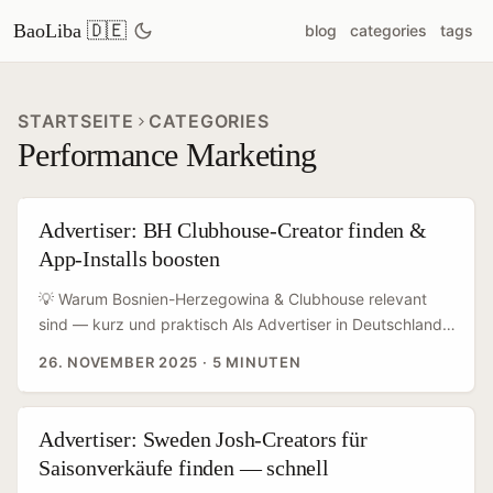
BaoLiba 🇩🇪
blog
categories
tags
STARTSEITE
CATEGORIES
Performance Marketing
Advertiser: BH Clubhouse-Creator finden &
App-Installs boosten
💡 Warum Bosnien-Herzegowina & Clubhouse relevant
sind — kurz und praktisch Als Advertiser in Deutschland
suchst du nach kosteneffizienten Wegen, App-Installs zu
26. NOVEMBER 2025
·
5 MINUTEN
skalieren — und Creator aus Märkten wie Bosnien-
Herzegowina (BH) können genau das liefern: niedrigere
Medienpreise, loyale Nischen-Communities und hohe
Advertiser: Sweden Josh-Creators für
Engagement-Raten in Audio-Formaten wie Clubhouse.
Saisonverkäufe finden — schnell
Clubhouse selbst bleibt eine Plattform, auf der