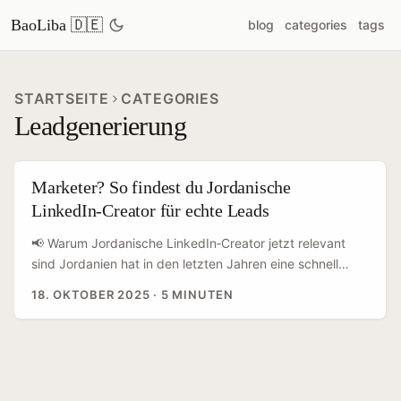
BaoLiba 🇩🇪
blog
categories
tags
STARTSEITE
CATEGORIES
Leadgenerierung
Marketer? So findest du Jordanische
LinkedIn‑Creator für echte Leads
📢 Warum Jordanische LinkedIn‑Creator jetzt relevant
sind Jordanien hat in den letzten Jahren eine schnell
wachsende Startup‑ und B2B‑Community entwickelt —
18. OKTOBER 2025
·
5 MINUTEN
viel davon sichtbar auf LinkedIn. Für deutsche Advertiser,
die in MENA‑Markets testen wollen, ist Jordanien ein
guter Balance‑Act: englischaffine Professionals, hohe
B2B‑Aktivität und Creator, die Fachthemen (SaaS,
Fintech, HR, E‑commerce) aktiv bespielen. LinkedIn hat