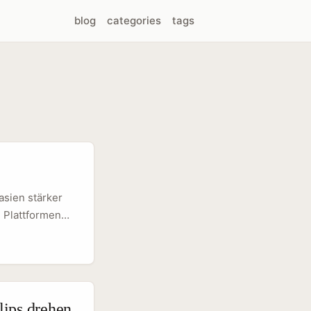
blog
categories
tags
asien stärker
 Plattformen
or aus
eren Budgets
haben eigene
cht weit
identifizierst,
lips drehen