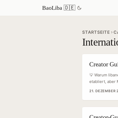
BaoLiba 🇩🇪
STARTSEITE
C
Internat
Creator Gu
💡 Warum liban
etabliert, abe
wie Roposo, um 
21. DEZEMBER 
Deutschland he
für kreative C
kulturelle Code
kommen. Dieser 
Creator-Gu