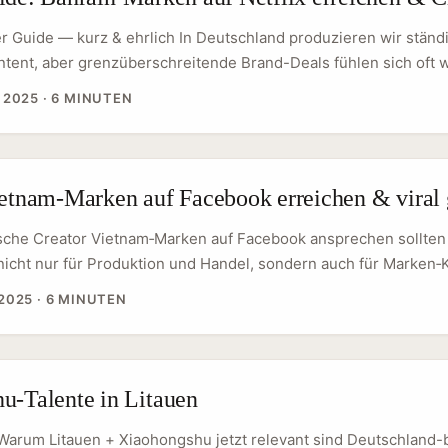
itchst und verhandelst — plus konkrete Content‑Beispiele, Prei
s und typische Fallstricke. ...
r Guide — kurz & ehrlich In Deutschland produzieren wir ständ
tent, aber grenzüberschreitende Brand-Deals fühlen sich oft w
, wen man anruft, wie man Sprachbarrieren umgeht oder ob di
 2025
·
6 MINUTEN
essiert ist. Wenn du speziell Bahrain‑Marken ins Visier nimmst
em Netflix‑Film auftaucht — öffnet das coole Chancen für Unbox
ips: hoher TV‑/Streaming‑Relevanz + regionaler Markenstolz = p
als. ...
ietnam‑Marken auf Facebook erreichen & viral
che Creator Vietnam‑Marken auf Facebook ansprechen sollte
 nicht nur für Produktion und Handel, sondern auch für Marken
en, starke Mobile‑First‑Nutzung und ein offenes Ohr für kreati
2025
·
6 MINUTEN
ups. Wenn du als Creator in Deutschland nach neuen Kooperat
tnam eine attraktive Option — gerade über Facebook, weil die Pl
lokalen Diensten wie Zalo) noch immer eine große Rolle im Di
el spielt. ...
u-Talente in Litauen
 Warum Litauen + Xiaohongshu jetzt relevant sind Deutschland-