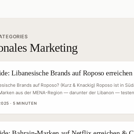
ATEGORIES
ionales Marketing
ide: Libanesische Brands auf Roposo erreichen
esische Brands auf Roposo? (Kurz & Knackig) Roposo ist in Süd
r Marken aus der MENA-Region — darunter der Libanon — testen
junge, visuell orientierte Zielgruppen zu erreichen. Für Creat
2025
·
5 MINUTEN
ißt das: echte Chancen, mit weniger Wettbewerb und oft offen
ross‑border-Kampagnen. Gleichzeitig gilt: Libanesische Brands 
s, Zielgruppen und Kauftriggers. Wer blind copy-pastet, wird ni
Guide zeigt praxisnah, wie du libanesische Marken auf Roposo 
ide: Bahrain‑Marken auf Netflix erreichen & C