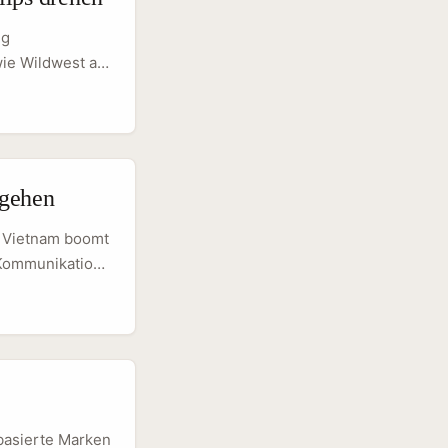
srahmen,
ig
ie Wildwest an:
e Marke
 — etwa weil ein
ing‑ und
otentielle
 gehen
n Vietnam boomt
‑Kommunikation:
ve
ionsfeldern
attform dort
scovery‑ und
basierte Marken