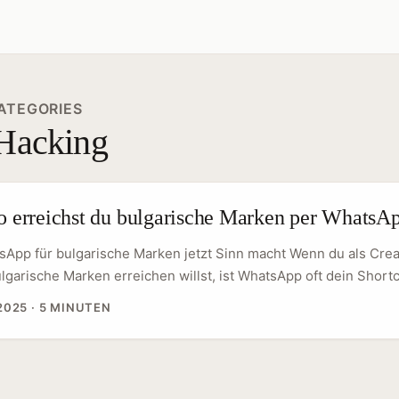
ATEGORIES
Hacking
o erreichst du bulgarische Marken per WhatsAp
App für bulgarische Marken jetzt Sinn macht Wenn du als Crea
garische Marken erreichen willst, ist WhatsApp oft dein Shortc
n Öffnungsraten, sondern weil viele KMUs in Bulgarien Messa
2025
·
5 MINUTEN
‑ und Kommunikationskanal nutzen. Das passt zur Beobachtung
hatsApp, TikTok, Instagram) zunehmend als direkte Commerce
hybride Online‑Offline‑Journeys bauen, wie Referenztexte zur
prache nahelegen. ...