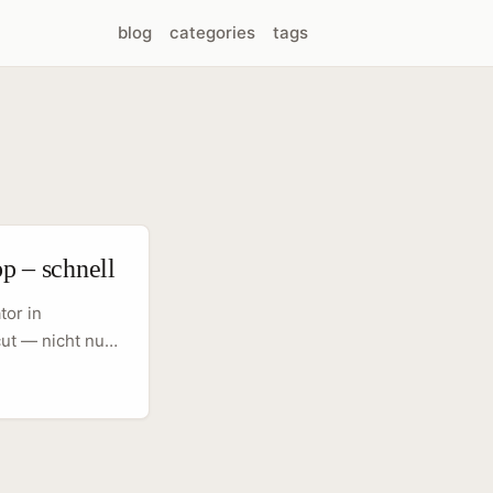
blog
categories
tags
p – schnell
tor in
ut — nicht nur
ging‑Apps als
, dass Marken
‑Kanäle