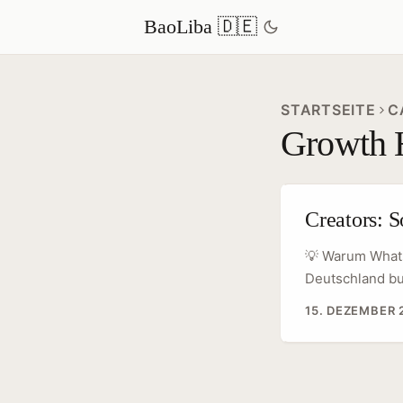
BaoLiba 🇩🇪
STARTSEITE
C
Growth 
Creators: S
💡 Warum Whats
Deutschland bul
wegen der hohe
15. DEZEMBER 
direkten Sales
Social‑Apps (W
behandeln und 
Generationsans