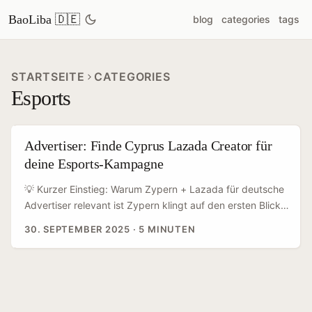
BaoLiba 🇩🇪
blog
categories
tags
STARTSEITE
CATEGORIES
Esports
Advertiser: Finde Cyprus Lazada Creator für
deine Esports‑Kampagne
💡 Kurzer Einstieg: Warum Zypern + Lazada für deutsche
Advertiser relevant ist Zypern klingt auf den ersten Blick
nicht wie der heißeste Markt für Esports‑Marketing —
30. SEPTEMBER 2025
·
5 MINUTEN
aber genau dort liegt ein Vorteil für smartes Targeting. Die
Insel hat in den letzten Jahren als Hub für Digital Creators
und EU‑ansässige Content‑Schaffende an Attraktivität
gewonnen; niedrige effektiv besteuerte Einnahmen und
EU‑Freizügigkeit machen sie für creators attraktiv, die