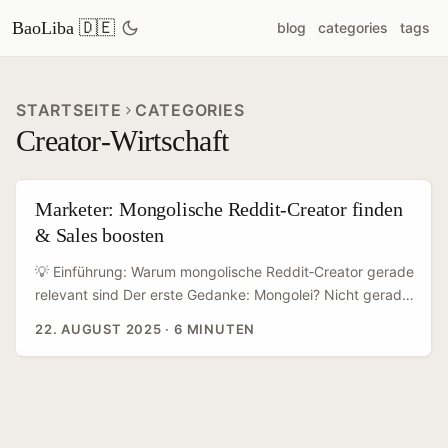
BaoLiba 🇩🇪
blog
categories
tags
STARTSEITE
CATEGORIES
Creator‑Wirtschaft
Marketer: Mongolische Reddit‑Creator finden
& Sales boosten
💡 Einführung: Warum mongolische Reddit‑Creator gerade
relevant sind Der erste Gedanke: Mongolei? Nicht gerade
TikTok‑Hauptstadt. Stimmt — aber genau darin liegt die
22. AUGUST 2025
·
6 MINUTEN
Chance. In Märkten mit geringer globaler Aufmerksamkeit
lassen sich Creator‑Partnerschaften oft schneller testen,
lokales Engagement günstiger einkaufen und
Kultur‑authentische Stories bauen, die für
Nischen‑Communities hohe Conversion bringen.