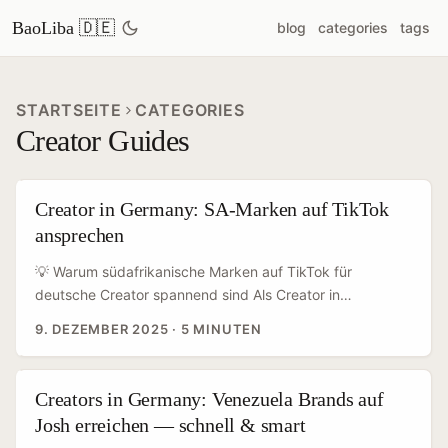
BaoLiba 🇩🇪
blog
categories
tags
STARTSEITE
CATEGORIES
Creator Guides
Creator in Germany: SA‑Marken auf TikTok
ansprechen
💡 Warum südafrikanische Marken auf TikTok für
deutsche Creator spannend sind Als Creator in
Deutschland suchst du immer nach neuen Nischen und
9. DEZEMBER 2025
·
5 MINUTEN
Marken, die Storytelling‑freundlich sind — und
südafrikanische Brands sind gerade so ein Spot: oft jó
innovativ, offen für Creator‑First‑Formate und in vielen
Creators in Germany: Venezuela Brands auf
Kategorien (Beauty, Fashion, Food, Supplements) schnell
Josh erreichen — schnell & smart
in TikTok‑Tests. Die Referenzdaten zeigen, dass Marken