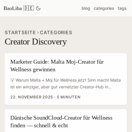
BaoLiba 🇩🇪
blog
categories
tags
STARTSEITE
CATEGORIES
Creator Discovery
Marketer Guide: Malta Moj‑Creator für
Wellness gewinnen
💡 Warum Malta + Moj für Wellness jetzt Sinn macht Malta
ist ein winziger, aber gut vernetzter Creator‑Hub in
Europa: zweisprachig (Englisch/Malta), hoher
22. NOVEMBER 2025
·
5 MINUTEN
Tourismus‑Traffic und eine wachsende Creator‑Szene, die
auf Kurzvideo‑Formate reagiert. Für deutsche Marken, die
Wellness‑Routinen (Morning‑Rituale, At‑Home‑Therapies,
Dänische SoundCloud-Creator für Wellness
Mental‑Health‑Hacks) promoten wollen, bietet die
finden — schnell & echt
Kombination Malta + Moj zwei Vorteile: lokale Authentizität