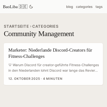
BaoLiba 🇩🇪
blog
categories
tags
STARTSEITE
CATEGORIES
Community Management
Marketer: Niederlande Discord-Creators für
Fitness-Challenges
💡 Warum Discord für creator-geführte Fitness-Challenges
in den Niederlanden lohnt Discord war lange das Revier
von Gamern — inzwischen ist es aber das neue
12. OKTOBER 2025
·
4 MINUTEN
Spielwiese für Marken, die Nähe und Community-
Engagement wollen. Die Plattform bietet Text- und Voice-
Channels, Rollen, Integrationen und Gamification-
Elemente, die sich perfekt für wiederkehrende Fitness-
Challenges eignen: tägliche Check-ins, Live-Coaching,