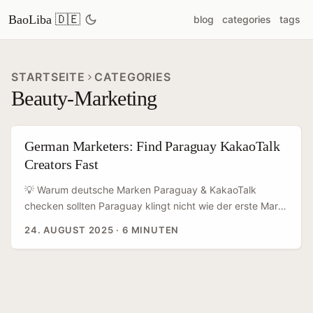
BaoLiba 🇩🇪
blog
categories
tags
STARTSEITE
CATEGORIES
Beauty-Marketing
German Marketers: Find Paraguay KakaoTalk
Creators Fast
💡 Warum deutsche Marken Paraguay & KakaoTalk
checken sollten Paraguay klingt nicht wie der erste Markt,
an den man denkt, wenn es um internationale Beauty-
24. AUGUST 2025
·
6 MINUTEN
Launches geht. Trotzdem: kleine Märkte können große
Hebel haben — besonders wenn du mit relevanten
Creatorn in den richtigen Kanälen arbeitest. Die globale
Beauty-Landschaft ist 2025 extrem fragmentiert; Trends
wie Glass Skin, Y2K-Vibes oder Pearl Glam verbreiten sich