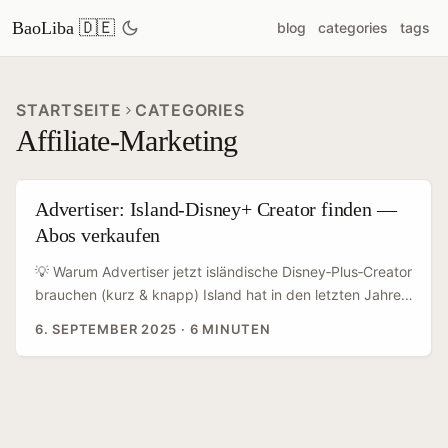
BaoLiba 🇩🇪
blog
categories
tags
STARTSEITE
CATEGORIES
Affiliate‑Marketing
Advertiser: Island-Disney+ Creator finden —
Abos verkaufen
💡 Warum Advertiser jetzt isländische Disney‑Plus‑Creator
brauchen (kurz & knapp) Island hat in den letzten Jahren
eine ziemlich aktive Creator‑Szene hervorgebracht — von
6. SEPTEMBER 2025
·
6 MINUTEN
Travel‑Vlogs über Film‑Reviews bis zu lokalem
Pop‑Kultur‑Content. Für Advertiser, die Disney‑Plus‑Abos
oder spezielle Streaming‑Bundles bewerben wollen, ist
das Gold wert: lokale Creator schaffen Authentizität,
sprechen Nischen‑Publika an und können hohe